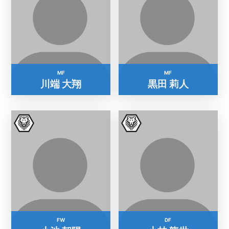
MF
MF
川端 大翔
黒田 莉人
FW
DF