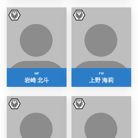
MF
FW
岩崎 北斗
上野 海莉