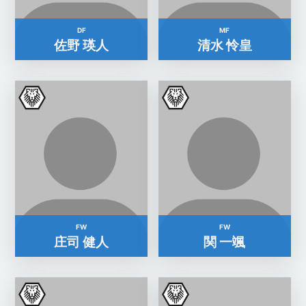
DF
MF
佐野 瑛人
清水 怜皇
FW
FW
庄司 健人
関 一颯