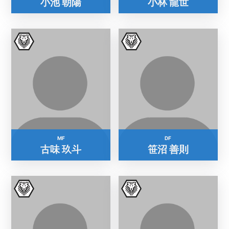
小池 朝陽
小林 龍世
MF
DF
古味 玖斗
笹沼 善則