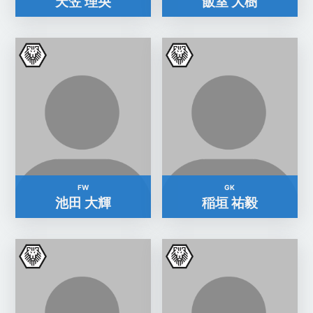
天笠 理央
飯室 大樹
FW
GK
池田 大輝
稲垣 祐毅