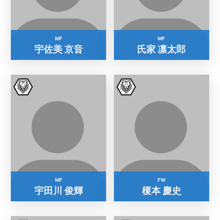
MF
MF
宇佐美 京音
氏家 凛太郎
MF
FW
宇田川 俊輝
榎本 慶史