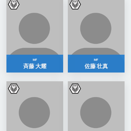
MF
MF
斉藤 大耀
佐藤 壮真