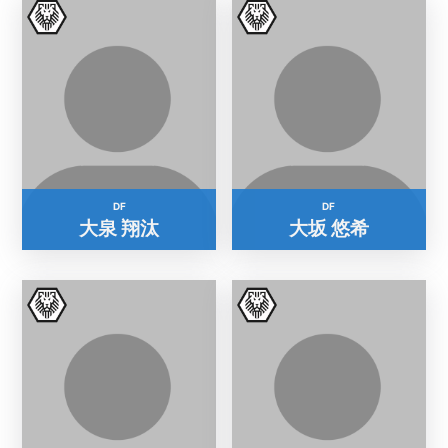
DF
DF
大泉 翔汰
大坂 悠希