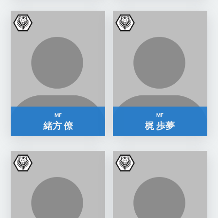
MF
MF
緒方 僚
梶 歩夢