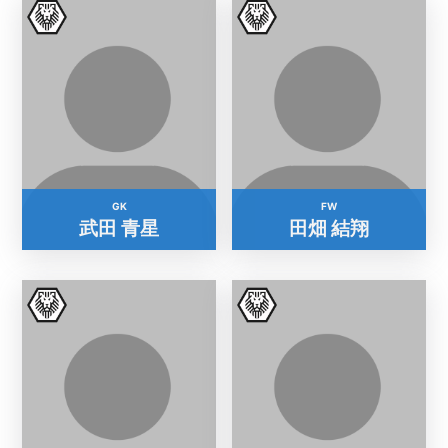
GK
FW
武田 青星
田畑 結翔