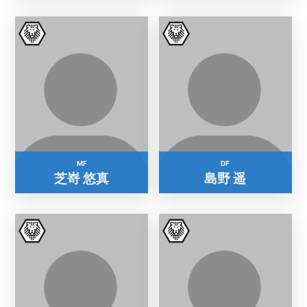
MF
DF
芝嵜 悠真
島野 遥