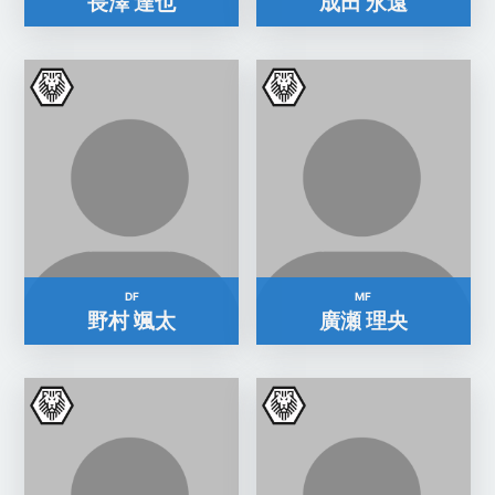
長澤 達也
成田 永遠
DF
MF
野村 颯太
廣瀬 理央