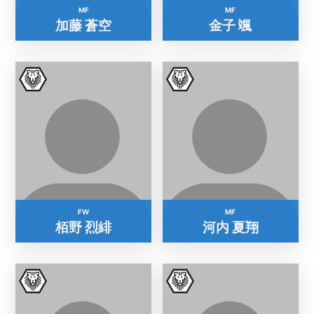
MF
MF
加藤 蒼空
金子 颯
FW
MF
栢野 烈緋
河内 夏翔