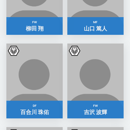
FW
MF
柳田 翔
山口 篤人
DF
FW
百合川 珠佑
吉沢 波輝