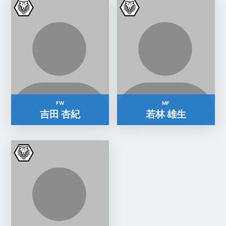
FW
MF
吉田 杏紀
若林 雄生