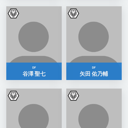
DF
DF
谷澤 聖七
矢田 佑乃輔