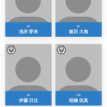
DF
DF
浅井 芽来
飯田 大海
DF
FW
伊藤 日汰
稲橋 佑真