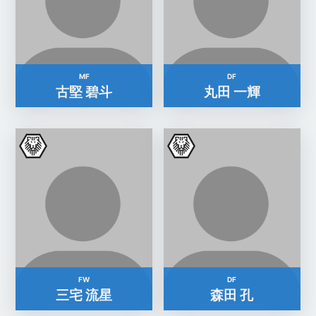
MF
DF
古堅 碧斗
丸田 一輝
FW
DF
三宅 流星
森田 孔