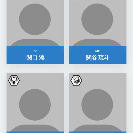
DF
MF
関口 湊
関谷 琉斗