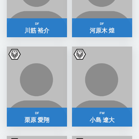
DF
DF
川筋 裕介
河原木 煌
DF
FW
栗原 愛翔
小島 遼大