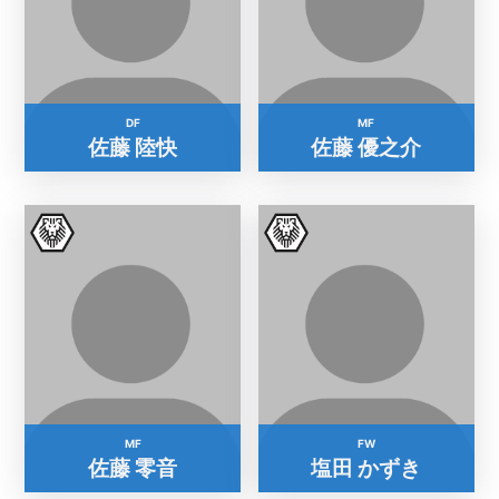
DF
MF
佐藤 陸快
佐藤 優之介
MF
FW
佐藤 零音
塩田 かずき