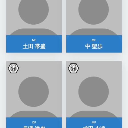
MF
MF
土田 帯盛
中 聖歩
DF
MF