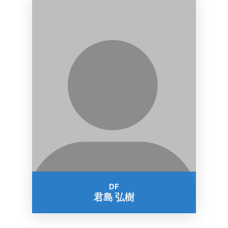
DF
君島 弘樹