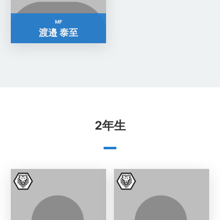
MF
渡邉 泰至
2年生