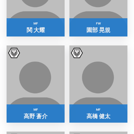
MF
FW
関 大耀
園部 晃規
MF
MF
高野 蒼介
高橋 健太