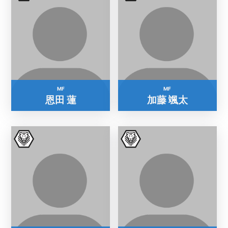
MF
MF
恩田 蓮
加藤 颯太