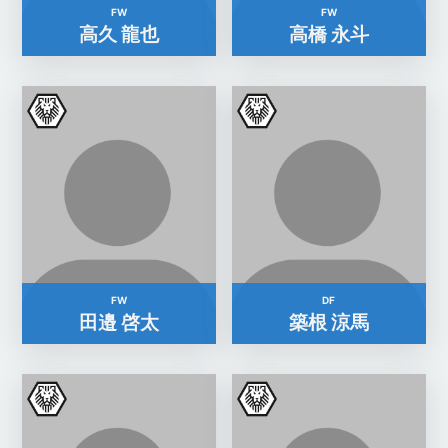
FW
FW
高久 龍也
高橋 永斗
FW
DF
田邉 啓太
築根 涼馬