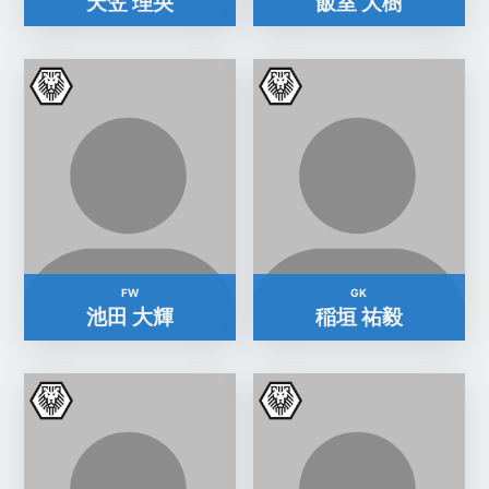
天笠 理央
飯室 大樹
FW
GK
池田 大輝
稲垣 祐毅