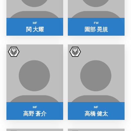
MF
FW
関 大耀
園部 晃規
MF
MF
高野 蒼介
高橋 健太