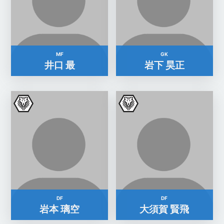
MF
GK
井口 最
岩下 昊正
DF
DF
岩本 璃空
大須賀 賢飛