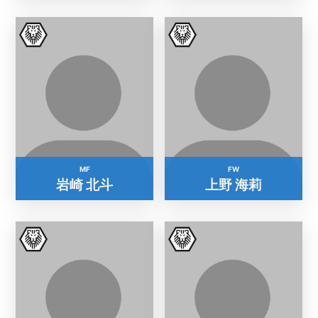
MF
FW
岩崎 北斗
上野 海莉