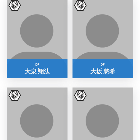
DF
DF
大泉 翔汰
大坂 悠希