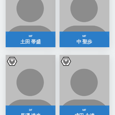
MF
MF
土田 帯盛
中 聖歩
DF
MF