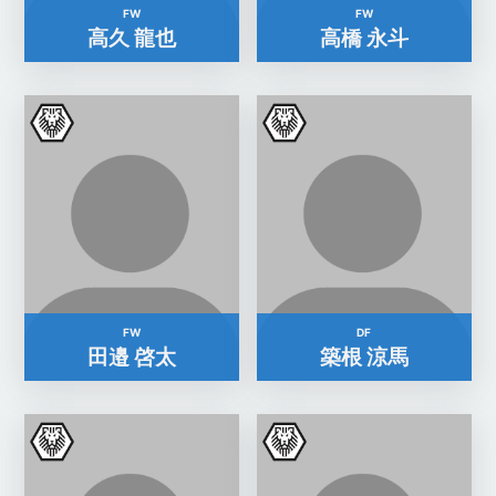
FW
FW
高久 龍也
高橋 永斗
FW
DF
田邉 啓太
築根 涼馬