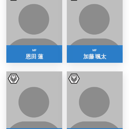
MF
MF
恩田 蓮
加藤 颯太