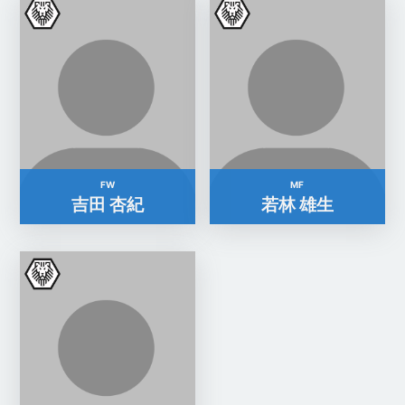
FW
MF
吉田 杏紀
若林 雄生