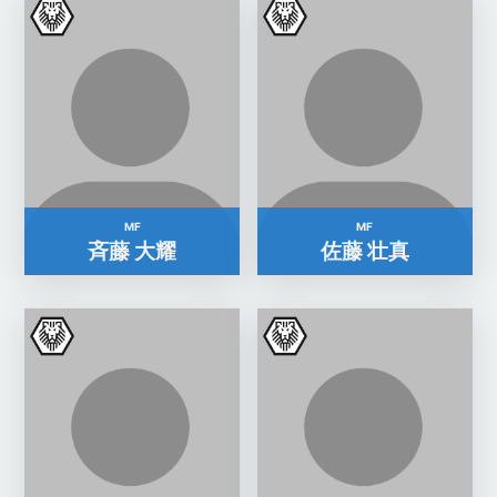
MF
MF
斉藤 大耀
佐藤 壮真