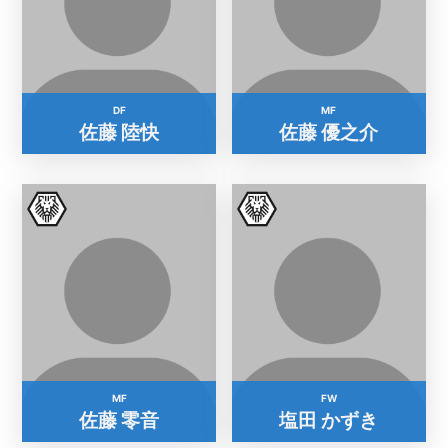
DF
MF
佐藤 陸快
佐藤 優之介
MF
FW
佐藤 零音
塩田 かずき