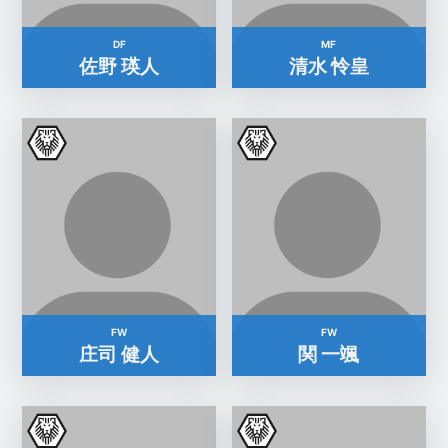
DF
MF
佐野 瑛人
清水 怜皇
FW
FW
庄司 健人
関 一颯