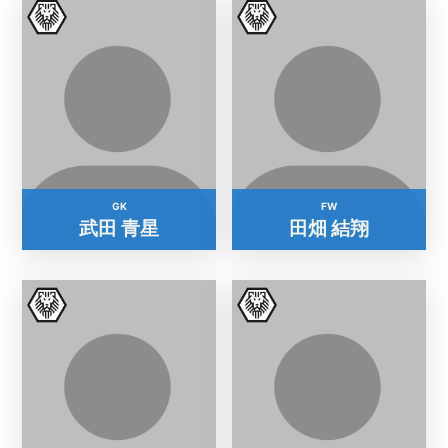
GK
FW
武田 青星
田畑 結翔