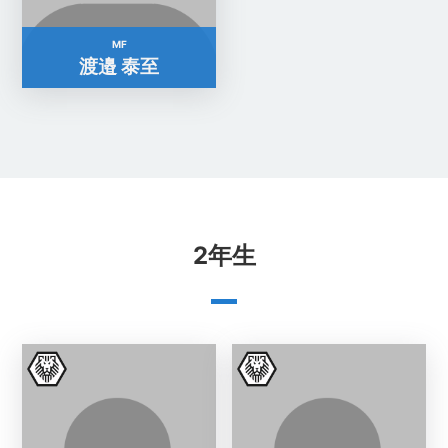
MF
渡邉 泰至
2年生