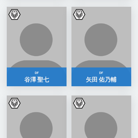
DF
DF
谷澤 聖七
矢田 佑乃輔