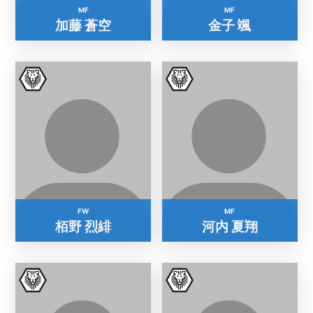
MF
MF
加藤 蒼空
金子 颯
FW
MF
栢野 烈緋
河内 夏翔