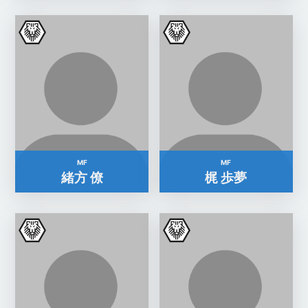
MF
MF
緒方 僚
梶 歩夢