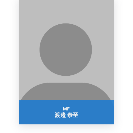
MF
渡邉 泰至