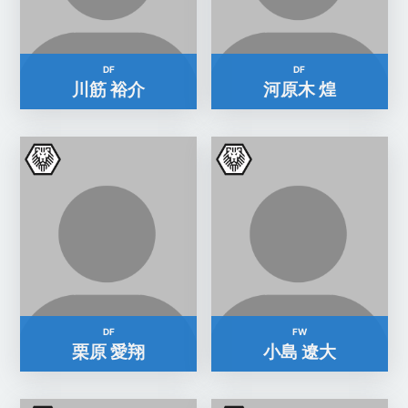
DF
DF
川筋 裕介
河原木 煌
DF
FW
栗原 愛翔
小島 遼大