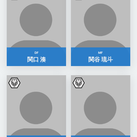
DF
MF
関口 湊
関谷 琉斗