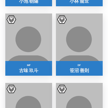
小池 朝陽
小林 龍世
MF
DF
古味 玖斗
笹沼 善則