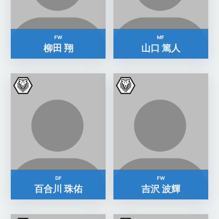
FW
MF
柳田 翔
山口 篤人
DF
FW
百合川 珠佑
吉沢 波輝