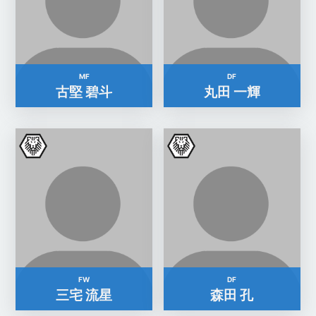
MF
DF
古堅 碧斗
丸田 一輝
FW
DF
三宅 流星
森田 孔