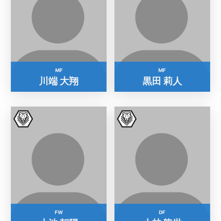
MF
MF
川端 大翔
黒田 莉人
FW
DF