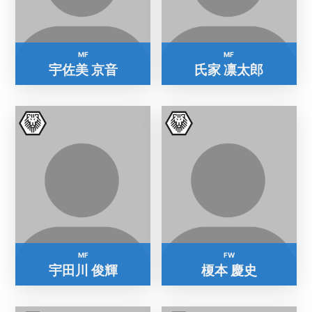
MF
MF
宇佐美 京音
氏家 凛太郎
MF
FW
宇田川 俊輝
榎本 慶史