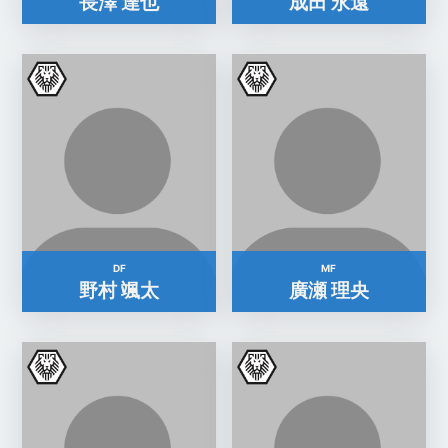
長澤 達也
成田 永遠
DF
MF
野村 颯太
廣瀬 理央