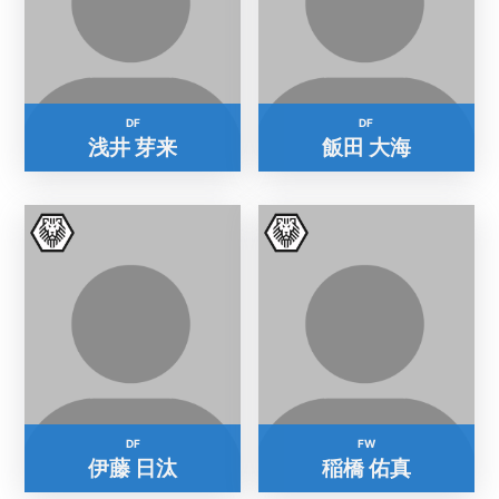
DF
DF
浅井 芽来
飯田 大海
DF
FW
伊藤 日汰
稲橋 佑真