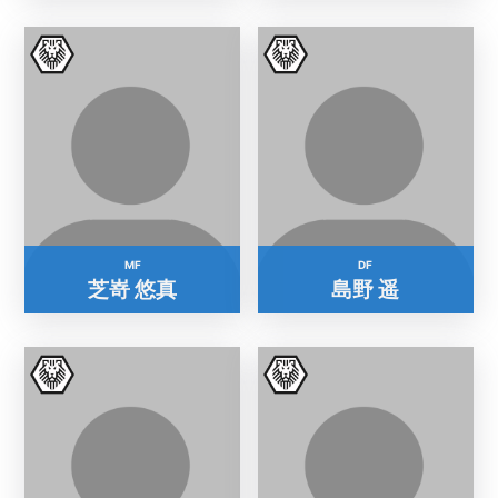
MF
DF
芝嵜 悠真
島野 遥