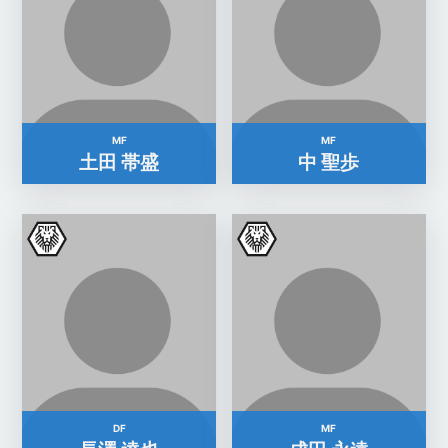
MF
MF
土田 帯盛
中 聖歩
DF
MF