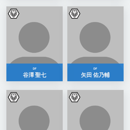
DF
DF
谷澤 聖七
矢田 佑乃輔