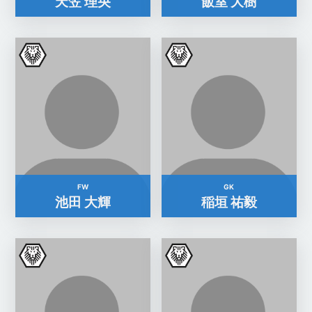
天笠 理央
飯室 大樹
FW
GK
池田 大輝
稲垣 祐毅