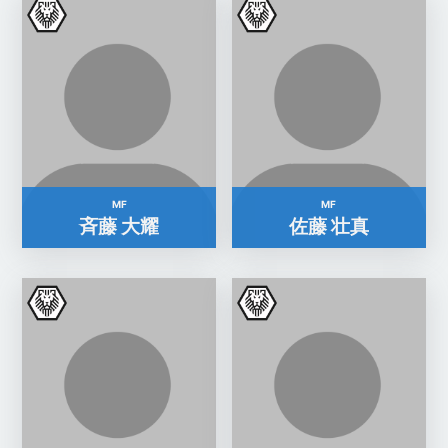
MF
MF
斉藤 大耀
佐藤 壮真