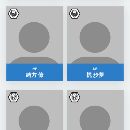
MF
MF
緒方 僚
梶 歩夢