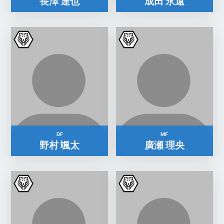
長澤 達也
成田 永遠
DF
MF
野村 颯太
廣瀬 理央