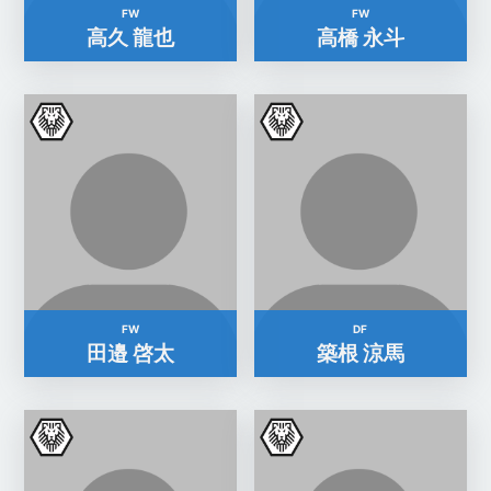
FW
FW
高久 龍也
高橋 永斗
FW
DF
田邉 啓太
築根 涼馬