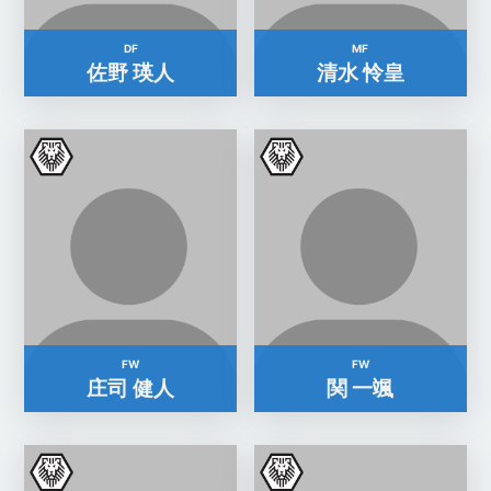
DF
MF
佐野 瑛人
清水 怜皇
FW
FW
庄司 健人
関 一颯