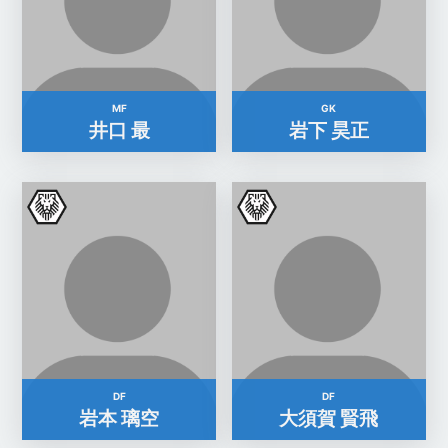
MF
GK
井口 最
岩下 昊正
DF
DF
岩本 璃空
大須賀 賢飛