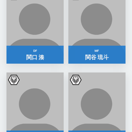
DF
MF
関口 湊
関谷 琉斗