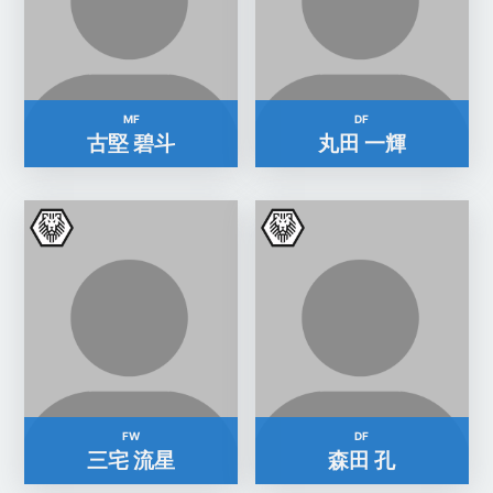
MF
DF
古堅 碧斗
丸田 一輝
FW
DF
三宅 流星
森田 孔