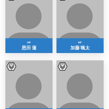
MF
MF
恩田 蓮
加藤 颯太