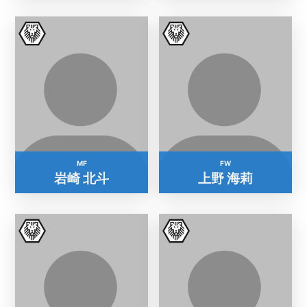
MF
FW
岩崎 北斗
上野 海莉