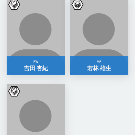
FW
MF
吉田 杏紀
若林 雄生