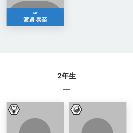
MF
渡邉 泰至
2年生