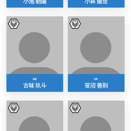
小池 朝陽
小林 龍世
MF
DF
古味 玖斗
笹沼 善則