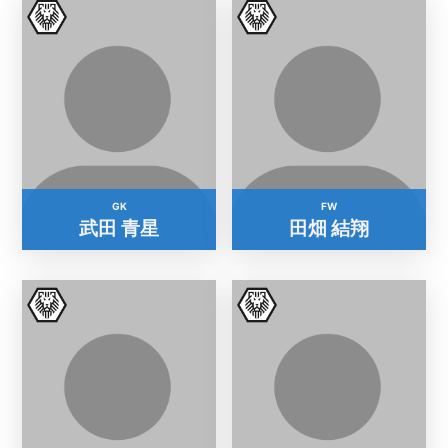
GK
FW
武田 青星
田畑 結翔