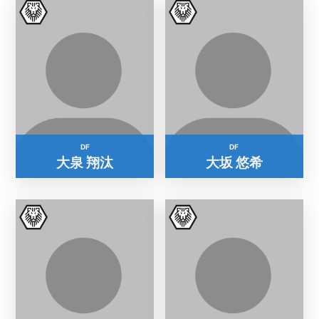
DF
DF
大泉 翔汰
大坂 悠希