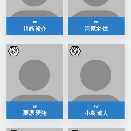
DF
DF
川筋 裕介
河原木 煌
DF
FW
栗原 愛翔
小島 遼大