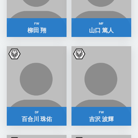
FW
MF
柳田 翔
山口 篤人
DF
FW
百合川 珠佑
吉沢 波輝