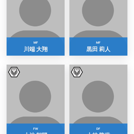
MF
MF
川端 大翔
黒田 莉人
FW
DF