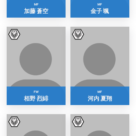
MF
MF
加藤 蒼空
金子 颯
FW
MF
栢野 烈緋
河内 夏翔