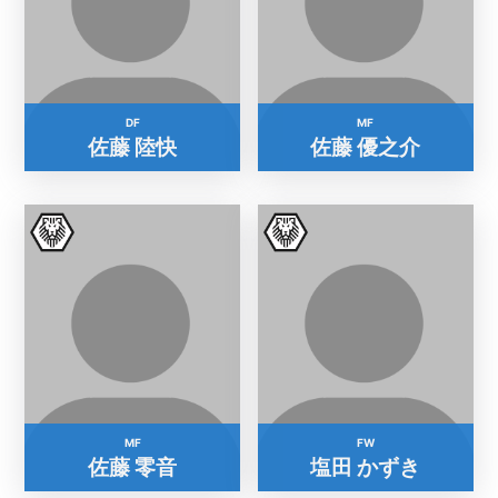
DF
MF
佐藤 陸快
佐藤 優之介
MF
FW
佐藤 零音
塩田 かずき