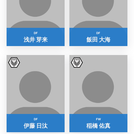
DF
DF
浅井 芽来
飯田 大海
DF
FW
伊藤 日汰
稲橋 佑真