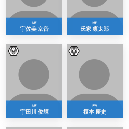
MF
MF
宇佐美 京音
氏家 凛太郎
MF
FW
宇田川 俊輝
榎本 慶史