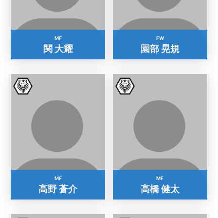
MF
FW
関 大耀
園部 晃規
MF
MF
高野 蒼介
高橋 健太