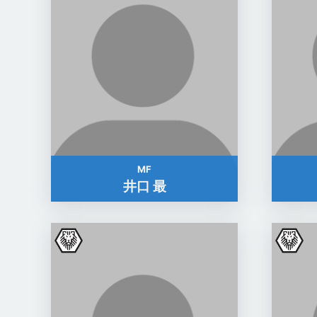
MF
井口 最