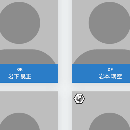
GK
DF
岩下 昊正
岩本 璃空