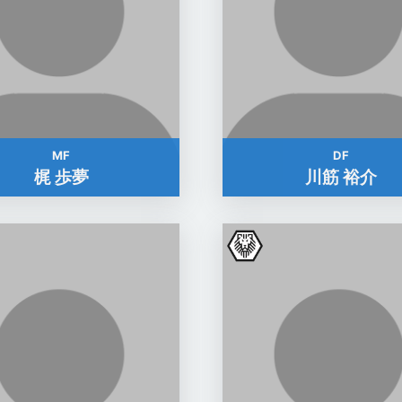
MF
DF
梶 歩夢
川筋 裕介