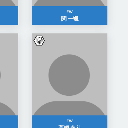
FW
関 一颯
FW
高橋 永斗