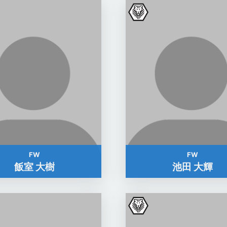
FW
FW
飯室 大樹
池田 大輝