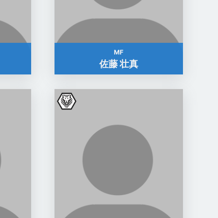
MF
佐藤 壮真