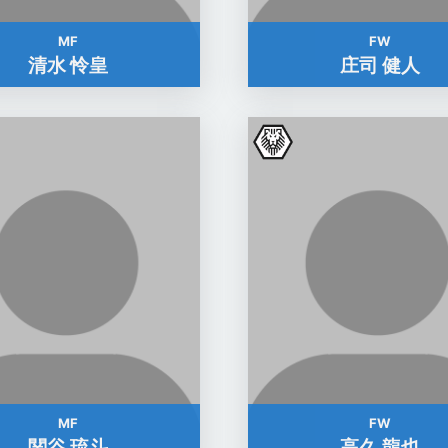
MF
FW
清水 怜皇
庄司 健人
MF
FW
関谷 琉斗
高久 龍也