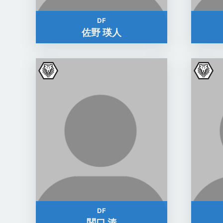
DF
佐野 瑛人
DF
関口 湊