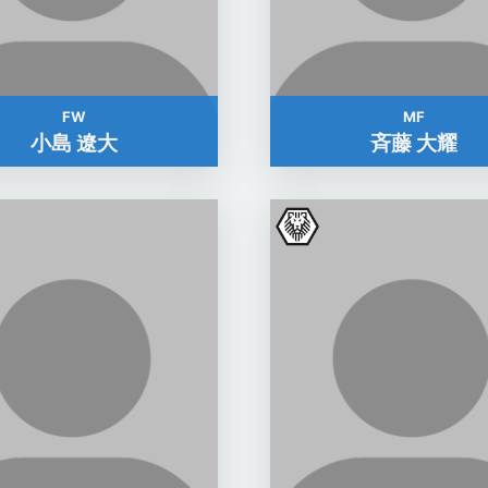
FW
MF
小島 遼大
斉藤 大耀