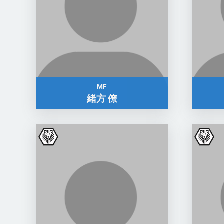
MF
緒方 僚