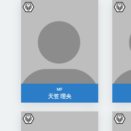
MF
天笠 理央