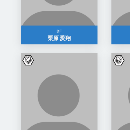
DF
栗原 愛翔