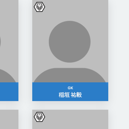
GK
稲垣 祐毅