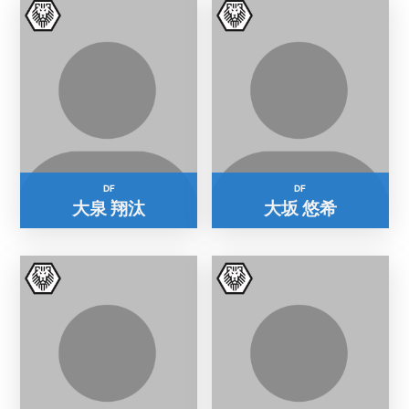
DF
DF
大泉 翔汰
大坂 悠希