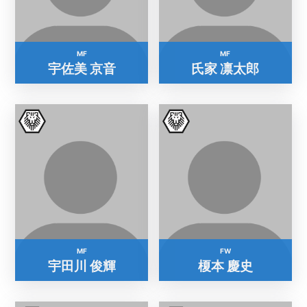
MF
MF
宇佐美 京音
氏家 凛太郎
MF
FW
宇田川 俊輝
榎本 慶史