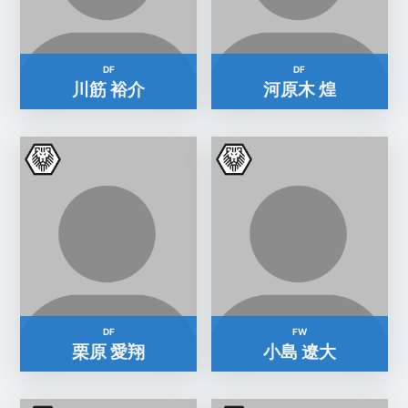
DF
DF
川筋 裕介
河原木 煌
DF
FW
栗原 愛翔
小島 遼大