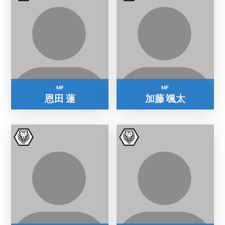
MF
MF
恩田 蓮
加藤 颯太