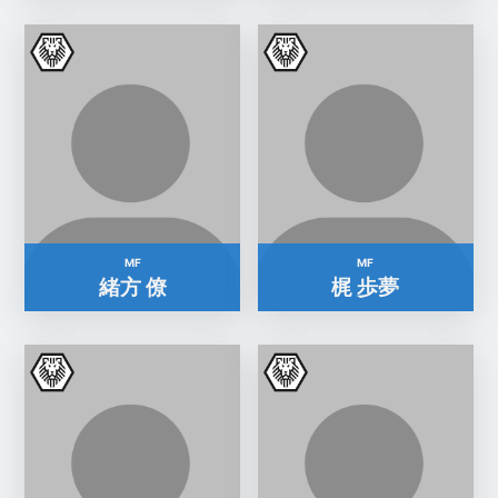
MF
MF
緒方 僚
梶 歩夢