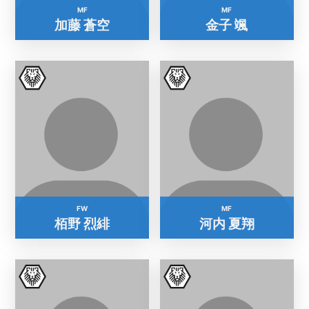
MF
MF
加藤 蒼空
金子 颯
FW
MF
栢野 烈緋
河内 夏翔