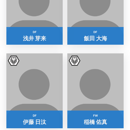
DF
DF
浅井 芽来
飯田 大海
DF
FW
伊藤 日汰
稲橋 佑真