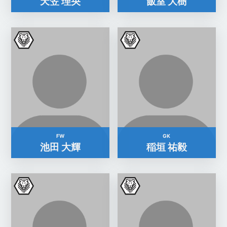
天笠 理央
飯室 大樹
FW
GK
池田 大輝
稲垣 祐毅