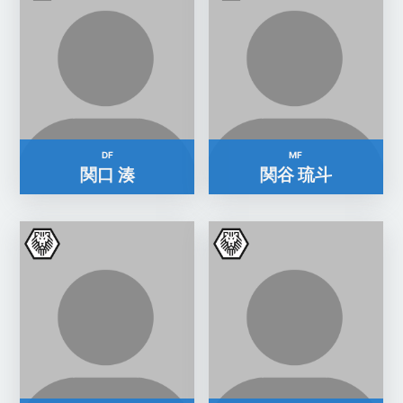
DF
MF
関口 湊
関谷 琉斗