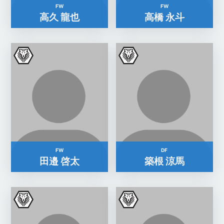
FW
FW
高久 龍也
高橋 永斗
FW
DF
田邉 啓太
築根 涼馬