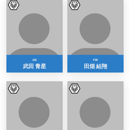
GK
FW
武田 青星
田畑 結翔