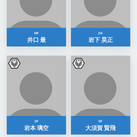
MF
GK
井口 最
岩下 昊正
DF
DF
岩本 璃空
大須賀 賢飛