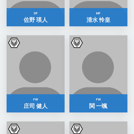
DF
MF
佐野 瑛人
清水 怜皇
FW
FW
庄司 健人
関 一颯