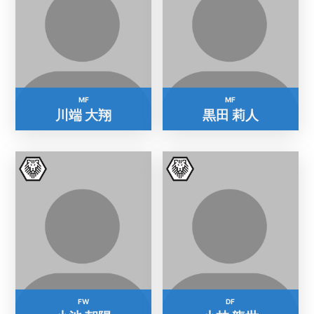
MF
MF
川端 大翔
黒田 莉人
FW
DF