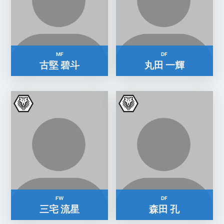
MF
DF
古堅 碧斗
丸田 一輝
FW
DF
三宅 流星
森田 孔