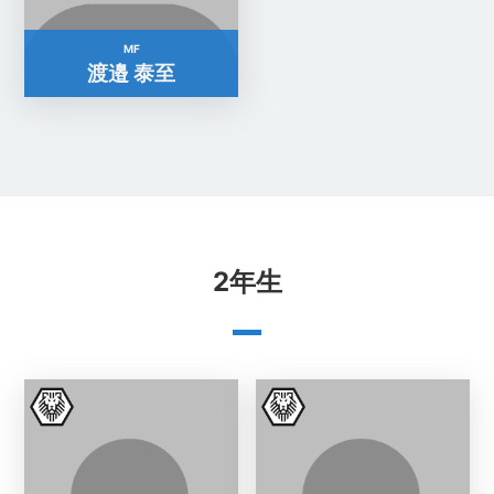
MF
渡邉 泰至
2年生