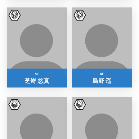
MF
DF
芝嵜 悠真
島野 遥