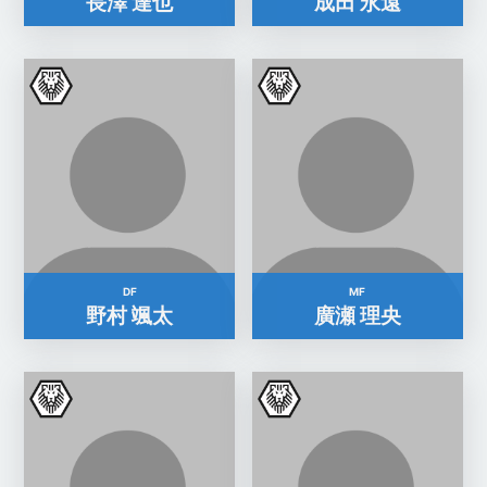
長澤 達也
成田 永遠
DF
MF
野村 颯太
廣瀬 理央