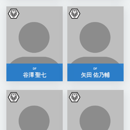
DF
DF
谷澤 聖七
矢田 佑乃輔