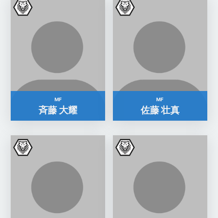
MF
MF
斉藤 大耀
佐藤 壮真