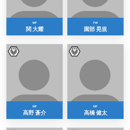
MF
FW
関 大耀
園部 晃規
MF
MF
高野 蒼介
高橋 健太