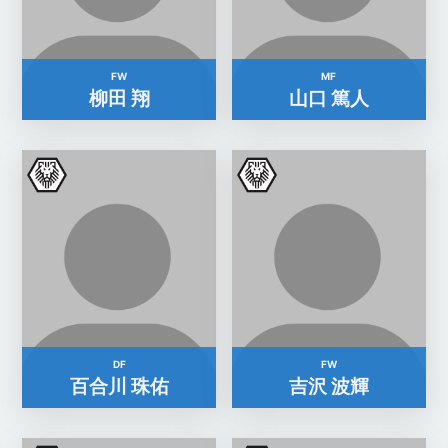
FW
MF
柳田 翔
山口 篤人
DF
FW
百合川 珠佑
吉沢 波輝