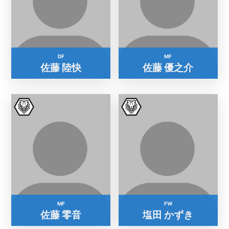
DF
MF
佐藤 陸快
佐藤 優之介
MF
FW
佐藤 零音
塩田 かずき