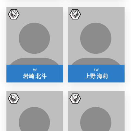
MF
FW
岩崎 北斗
上野 海莉