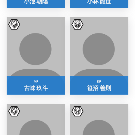
小池 朝陽
小林 龍世
MF
DF
古味 玖斗
笹沼 善則