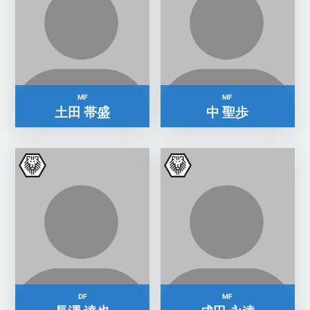
MF
MF
土田 帯盛
中 聖歩
DF
MF