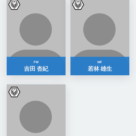
FW
MF
吉田 杏紀
若林 雄生