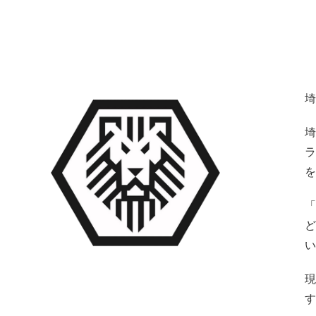
埼
埼
ラ
を
「
ど
い
現
す