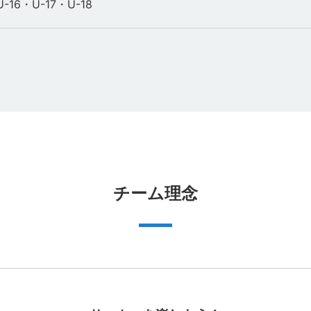
U-16・U-17・U-18
チーム理念