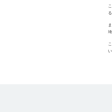
こ
る
ま
埼
こ
い