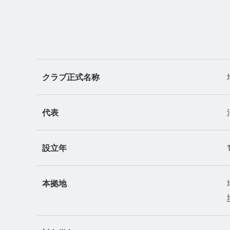
クラブ正式名称
代表
設立年
本拠地