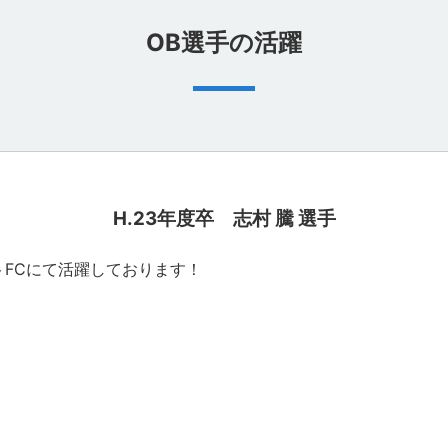
OB選手の活躍
H.23年度卒 志村 騰 選手
ートFCにて活躍しております！