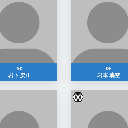
GK
DF
岩下 昊正
岩本 璃空