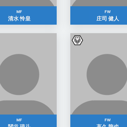
MF
FW
清水 怜皇
庄司 健人
MF
FW
関谷 琉斗
高久 龍也