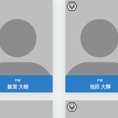
FW
FW
飯室 大樹
池田 大輝