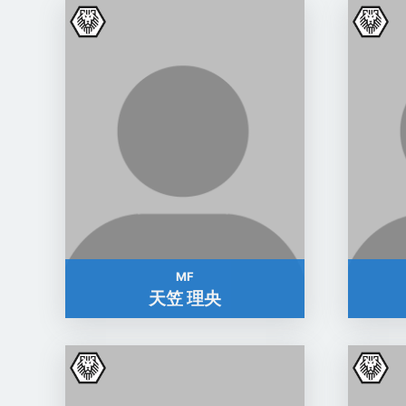
MF
天笠 理央