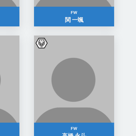
FW
関 一颯
FW
高橋 永斗