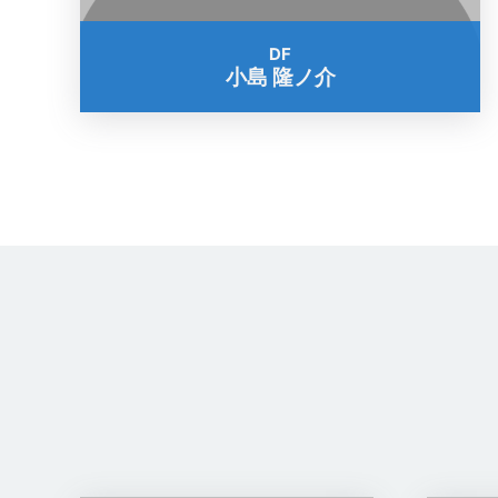
DF
小島 隆ノ介