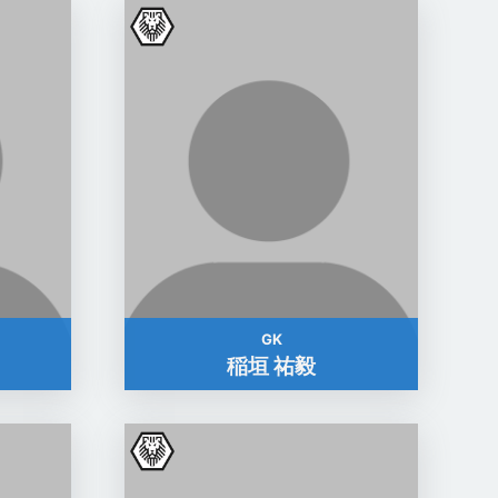
GK
稲垣 祐毅