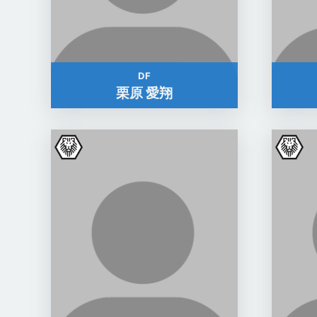
DF
栗原 愛翔