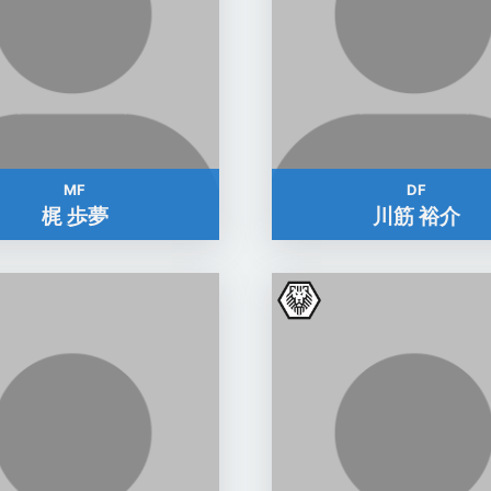
MF
DF
梶 歩夢
川筋 裕介