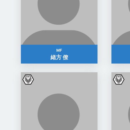
MF
緒方 僚