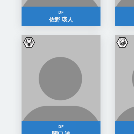
DF
佐野 瑛人
DF
関口 湊