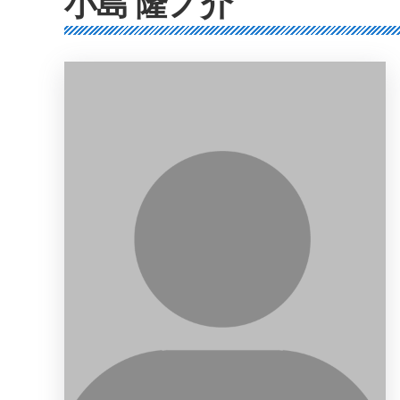
小島 隆ノ介