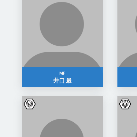
MF
井口 最