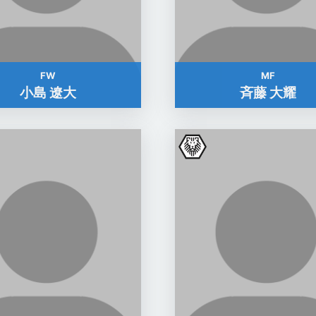
FW
MF
小島 遼大
斉藤 大耀