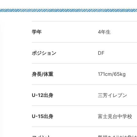
学年
4年生
ポジション
DF
身長/体重
171cm/65kg
U-12出身
三芳イレブン
U-15出身
富士見台中学校