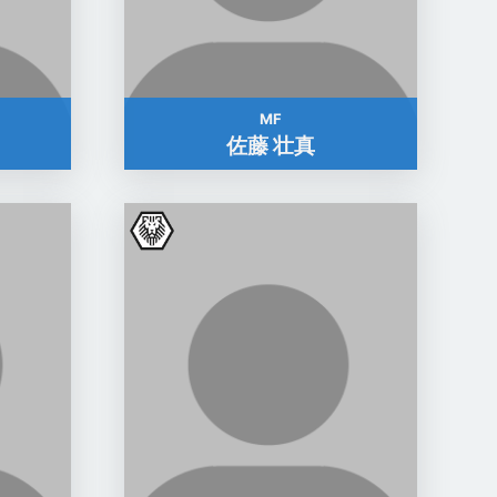
MF
佐藤 壮真