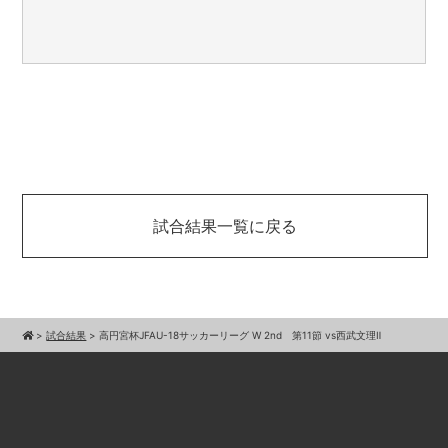
試合結果一覧に戻る
>
試合結果
>
高円宮杯JFAU-18サッカーリーグ W 2nd 第11節 vs西武文理Ⅱ