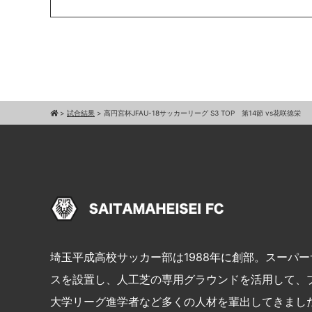
>
試合結果
>
高円宮杯JFAU-18サッカーリーグ S3 TOP 第14節 vs花咲徳栄
埼玉平成高校サッカー部は1988年に創部。スーパ
スを設置し、人工芝の専用グラウンドを活用して、
大学リーグ進学者など多くの人材を輩出してきまし