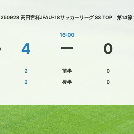
0250928 高円宮杯JFAU-18サッカーリーグ S3 TOP 第14節
16:00
4
0
2
前半
0
2
後半
0