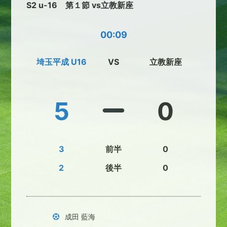
S2 u-16 第１節 vs立教新座
00:09
埼玉平成 U16
VS
立教新座
5
0
3
前半
0
2
後半
0
成田 藍海