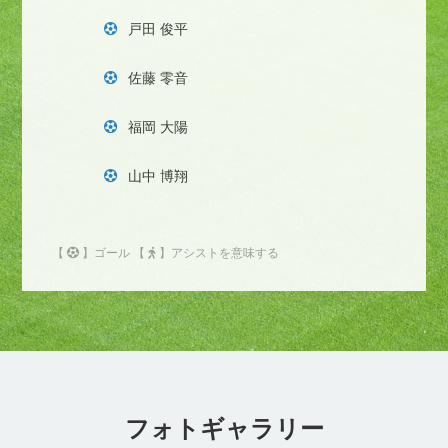
戸田 俊平
佐藤 零音
福岡 大陽
山中 博翔
【
】ゴール 【
】アシストを意味する
フォトギャラリー