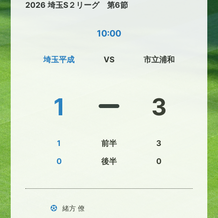
2026 埼玉S２リーグ 第6節
10:00
埼玉平成
VS
市立浦和
1
3
1
前半
3
0
後半
0
緒方 僚