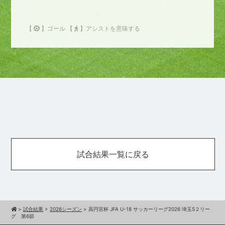
【
】ゴール 【
】アシストを意味する
試合結果一覧に戻る
>
試合結果
>
2026シーズン
>
高円宮杯 JFA U-18 サッカーリーグ2026 埼玉S２リー
グ 第6節