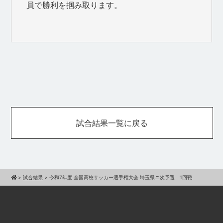
員で勝利を掴み取ります。
試合結果一覧に戻る
>
試合結果
>
令和7年度 全国高校サッカー選手権大会 埼玉県ニ次予選 1回戦