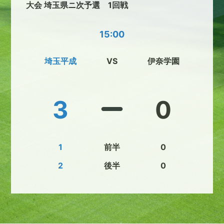
大会 埼玉県ニ次予選 1回戦
15:00
埼玉平成
VS
伊奈学園
3
0
1
前半
0
2
後半
0