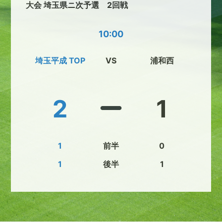
大会 埼玉県ニ次予選 2回戦
10:00
埼玉平成 TOP
VS
浦和西
2
1
1
前半
0
1
後半
1